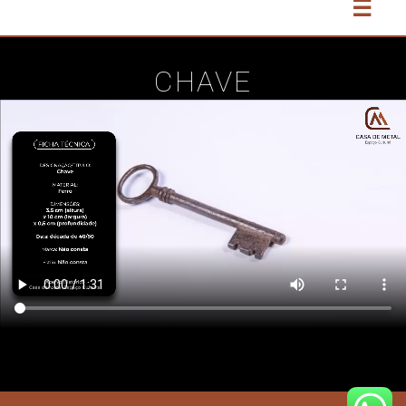
☰
CHAVE